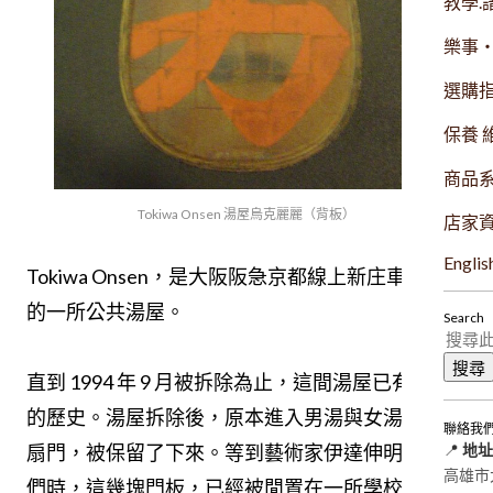
教學.
樂事
選購
保養 
商品
Tokiwa Onsen 湯屋烏克麗麗（背板）
店家
Englis
Tokiwa Onsen，是大阪阪急京都線上新庄車站附近
的一所公共湯屋。
Search
直到 1994 年 9 月被拆除為止，這間湯屋已有 40 年
的歷史。湯屋拆除後，原本進入男湯與女湯的那兩
聯絡我
扇門，被保留了下來。等到藝術家伊達伸明找到它
📍
地址
高雄市大
們時，這幾塊門板，已經被閒置在一所學校的校園