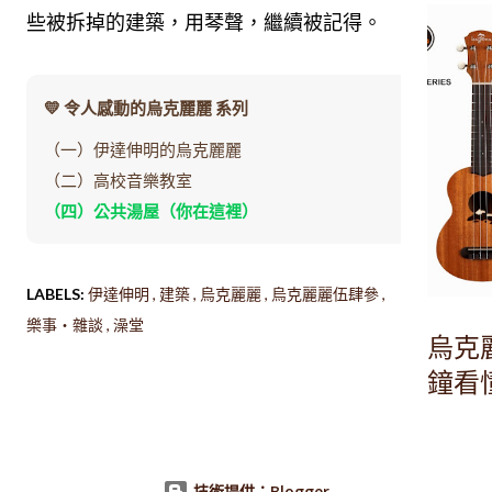
些被拆掉的建築，用琴聲，繼續被記得。
💛 令人感動的烏克麗麗 系列
（一）伊達伸明的烏克麗麗
（二）高校音樂教室
（四）公共湯屋（你在這裡）
LABELS:
伊達伸明
建築
烏克麗麗
烏克麗麗伍肆參
樂事・雜談
澡堂
烏克麗
鐘看
技術提供：Blogger