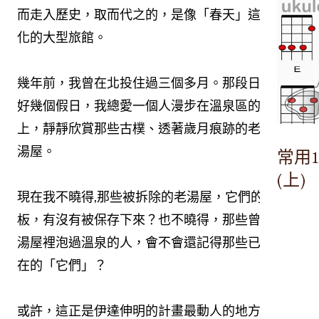
而走入歷史，取而代之的，是像「春天」這類現代
化的大型旅館。
幾年前，我曾在北投住過三個多月。那段日子裡，
好幾個假日，我總愛一個人漫步在溫泉區的小徑
上，靜靜欣賞那些古樸、透著歲月痕跡的老舊木造
湯屋。
常用
(上)
現在我不曉得,那些被拆除的老湯屋，它們的木頭門
板，有沒有被保存下來？也不曉得，那些曾經在老
湯屋裡泡過溫泉的人，會不會還記得那些已經不存
在的「它們」？
或許，這正是伊達伸明的計畫最動人的地方,他讓那