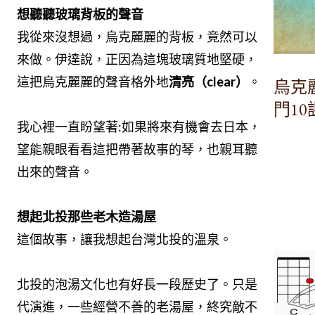
想聽聽玻璃背板的聲音
我從來沒想過，烏克麗麗的背板，竟然可以用
玻璃
來做。伊達說，正因為這塊玻璃質地堅硬，反而讓
這把烏克麗麗的聲音格外地
清亮（clear）
。
烏克
門1
我心裡一直盼望著:如果將來有機會去日本，真希
望能親眼看看這把帶著故事的琴，也親耳聽聽它彈
出來的聲音。
想起北投那些老木造湯屋
這個故事，讓我想起台灣北投的溫泉。
北投的泡湯文化也有好長一段歷史了。只是隨著時
代演進，一些經營不善的老湯屋，終究敵不過歲月