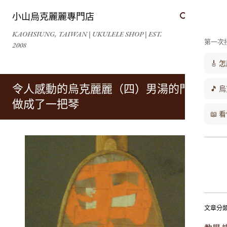
跳到主要內容
小山烏克麗麗專門店
KAOHSIUNG, TAIWAN | UKULELE SHOP | EST.
第一次
2008
🎸
令人感動的烏克麗麗（四）男湯的門板，
🎵 
做成了一把琴
📖
文章分