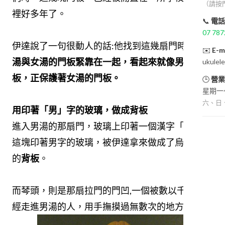
（請按
裡好多年了。
📞
電話
07 787
伊達說了一句很動人的話:他找到這幾扇門時，
男
✉️
E-m
湯與女湯的門板緊靠在一起，看起來就像男湯的門
ukulel
板，正保護著女湯的門板。
🕒
營業
星期一～
六、日
用印著「男」字的玻璃，做成背板
進入男湯的那扇門，玻璃上印著一個漢字「
男
」。
這塊印著男字的玻璃，被伊達拿來做成了烏克麗麗
的
背板
。
而琴頭，則是那扇拉門的門凹,一個被數以千計、曾
經走進男湯的人，用手撫摸過無數次的地方。