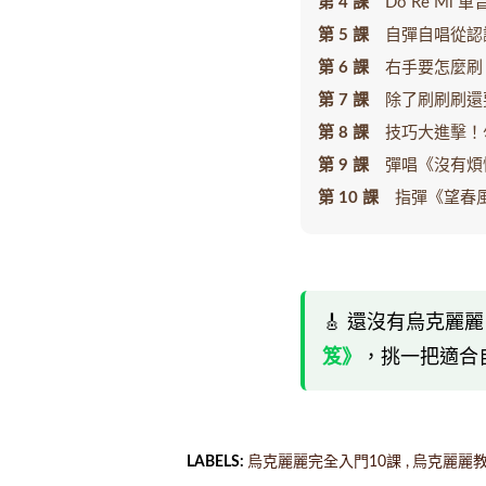
第 4 課
Do Re Mi 
第 5 課
自彈自唱從認
第 6 課
右手要怎麼刷
第 7 課
除了刷刷刷還
第 8 課
技巧大進擊！
第 9 課
彈唱《沒有煩
第 10 課
指彈《望春風
🎸 還沒有烏克
笈》
，挑一把適合
LABELS:
烏克麗麗完全入門10課
烏克麗麗