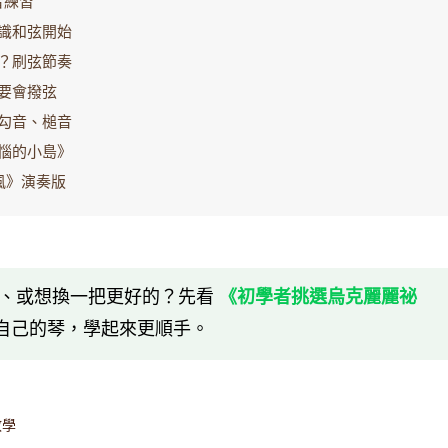
單音練習
識和弦開始
？刷弦節奏
要會撥弦
勾音、槌音
惱的小島》
》演奏版
麗麗、或想換一把更好的？先看
《初學者挑選烏克麗麗祕
自己的琴，學起來更順手。
教學