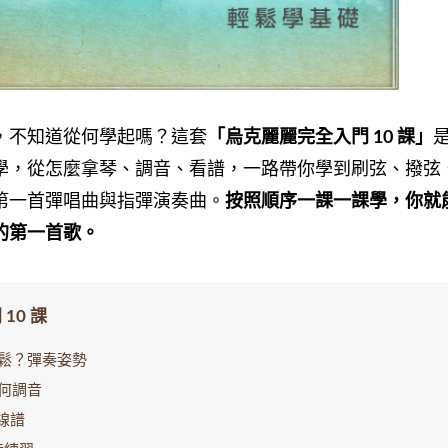
，不知道從何學起嗎？這套
「烏克麗麗完全入門 10 課」
學，從怎麼拿琴、調音、看譜，一路帶你學到刷弦、撥弦
第一首彈唱曲與指彈演奏曲。
按照順序一課一課學，你就
的第一首歌。
10 課
鬆？彈奏姿勢
何調音
線譜