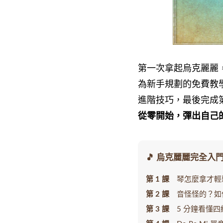
第一次拿起烏克麗麗
為新手規劃的免費教
進階技巧，最後完成
從零開始，彈出自己
🎵 烏克麗麗完全入門 
第 1 課
琴怎麼拿才輕
第 2 課
音怪怪的？如
第 3 課
5 分鐘看懂四