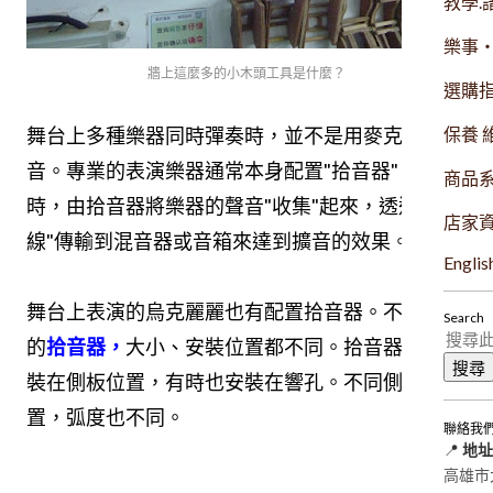
教學.
樂事
牆上這麼多的小木頭工具是什麼？
選購
舞台上多種樂器同時彈奏時，並不是用麥克風來收
保養 
音。專業的表演樂器通常本身配置"拾音器"，演奏
商品
時，由拾音器將樂器的聲音"收集"起來，透過"導
店家
線"傳輸到混音器或音箱來達到擴音的效果。
Englis
舞台上表演的烏克麗麗也有配置拾音器。不同品牌
Search
的
拾音器，
大小、安裝位置都不同。拾音器通常安
裝在側板位置，有時也安裝在響孔。不同側板的位
置，弧度也不同。
聯絡我
📍
地址
高雄市大