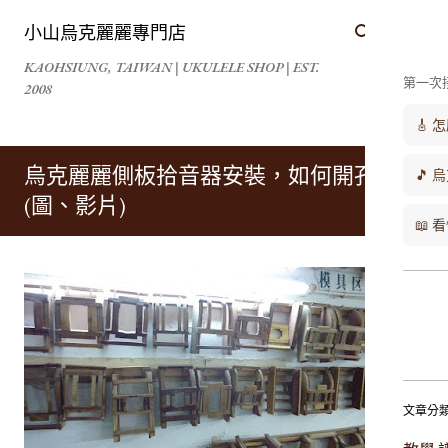
跳到主要內容
小山烏克麗麗專門店
KAOHSIUNG, TAIWAN | UKULELE SHOP | EST.
第一次
2008
🎸
烏克麗麗側板拾音器安裝，如何開孔？
🎵 
(圖、影片)
📖
文章分