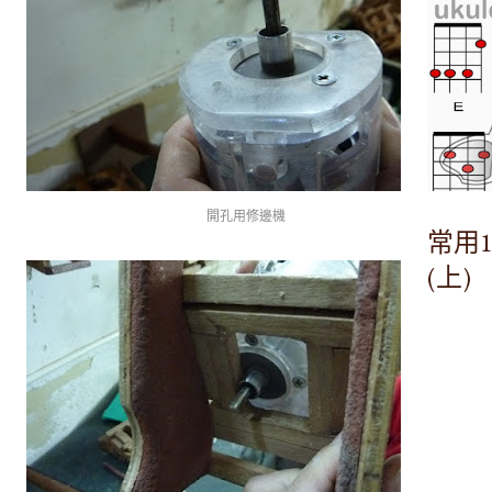
開孔用修邊機
常用
(上)