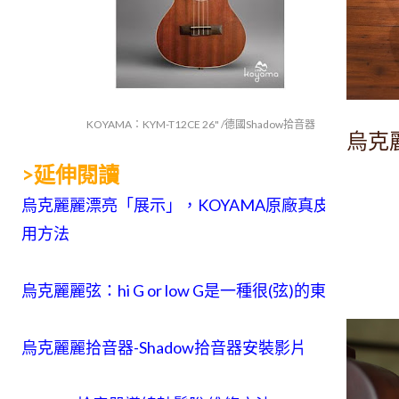
KOYAMA：KYM-T12CE 26" /德國Shadow拾音器
烏克
>延伸閱讀
烏克麗麗漂亮「展示」，KOYAMA原廠真皮掛帶使
用方法
烏克麗麗弦：hi G or low G是一種很(弦)的東西~
烏克麗麗拾音器-Shadow拾音器安裝影片