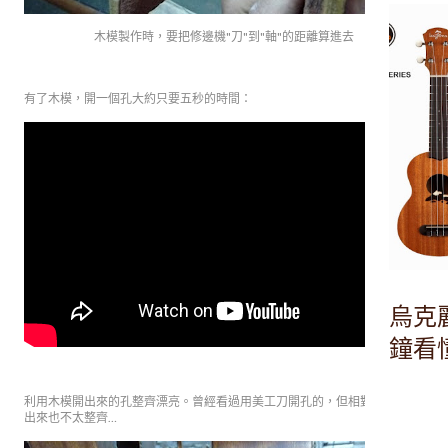
木模製作時，要把修邊機"刀"到"軸"的距離算進去
有了木模，開一個孔大約只要五秒的時間：
烏克麗
鐘看
利用木模開出來的孔整齊漂亮。曾經看過用美工刀開孔的，但相對費時，割
出來也不太整齊…