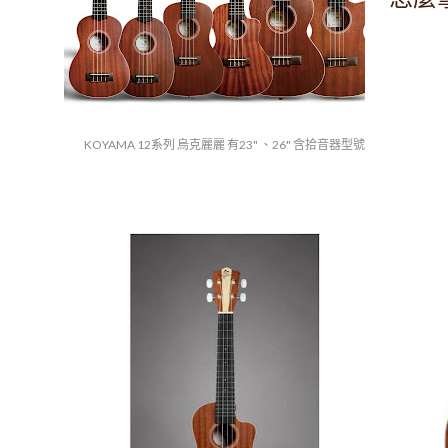
KOYAMA 12系列 烏克麗麗 有23" 、26" 含拾音器型號