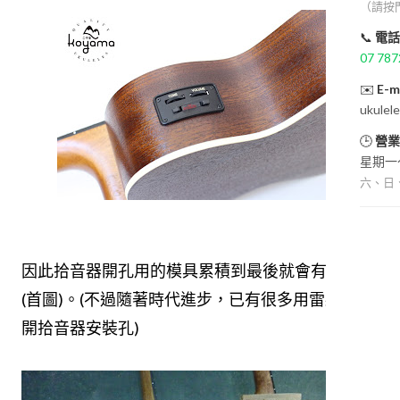
（請按
📞
電話
07 787
✉️
E-m
ukulel
🕒
營業
星期一～
六、日
因此拾音器開孔用的模具累積到最後就會有很多
(首圖)。(不過隨著時代進步，已有很多用雷射光來
開拾音器安裝孔)