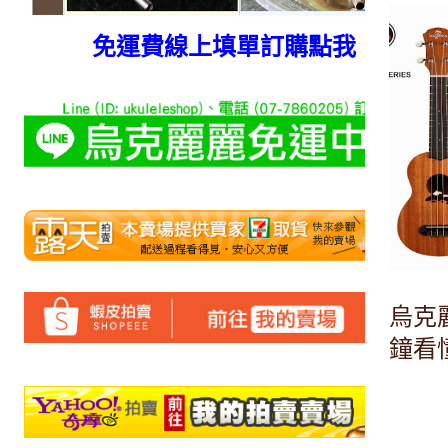
免運費線上填單訂購點我
烏克麗
鐘看