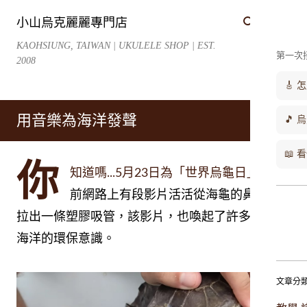
跳到主要內容
小山烏克麗麗專門店
KAOHSIUNG, TAIWAN | UKULELE SHOP | EST.
第一次
2008
🎸
用音樂為海洋發聲
🎵 
📖
你
知道嗎...5月23日為「世界烏龜日」，之
前網路上有段影片活活從海龜的鼻子裡
拉出一條塑膠吸管，該影片，也喚起了許多人愛護
海洋的環保意識。
文章分