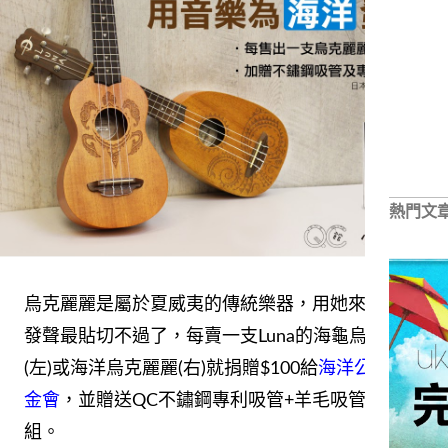
熱門文
烏克麗麗是屬於夏威夷的傳統樂器，用她來為海洋
發聲最貼切不過了，每賣一支Luna的海龜烏克麗麗
(左)或海洋烏克麗麗(右)就捐贈$100給
海洋公民基
金會
，並贈送QC不鏽鋼專利吸管+羊毛吸管刷一
組。