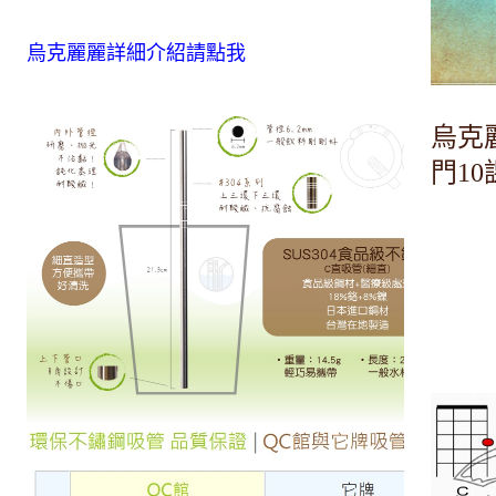
烏克麗麗詳細介紹請點我
烏克
門1