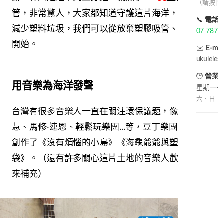
（請按
管，非常驚人，大家都知道守護這片海洋，必須要
📞
電
減少塑料垃圾，我們可以從放棄塑膠吸管、塑膠袋
07 78
開始。
✉️
E-m
ukulel
🕒
營
用音樂為海洋發聲
星期一～
六、日
台灣有很多音樂人一直在關注環保議題，像是彭佳
慧、馬修·連恩、輕鬆玩樂團...等，豆丁樂團也因此
創作了《沒有煩惱的小島》《海龜爺爺與塑膠
袋》。（還有許多關心這片土地的音樂人歡迎大家
來補充）