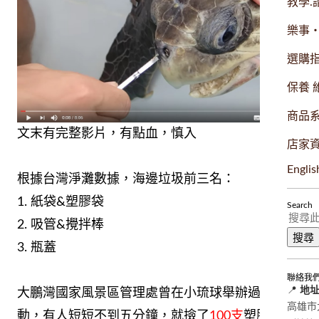
教學.
樂事
選購
保養 
商品
文末有完整影片，有點血，慎入
店家
Englis
根據台灣淨灘數據，海邊垃圾前三名：
1. 紙袋&塑膠袋
Search
2. 吸管&攪拌棒
3. 瓶蓋
聯絡我
📍
地
大鵬灣國家風景區管理處曾在小琉球舉辦過淨灘活
高雄市大
動，有人短短不到五分鐘，就撿了
100支
塑膠吸