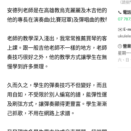
（請按
安德列老師是在高雄教烏克麗麗及木吉他的老師。
📞
電話
07 787
他的專長在演奏曲(比賽冠軍)及彈唱曲的教學。
✉️
E-m
ukulel
老師的教學深入淺出，我常常推薦買琴的客人找他
🕒
營業
上課。跟一般吉他老師不一樣的地方，老師除了彈
星期一～
奏技巧很好之外，他的教學方式讓學生在無形中慢
六、日
慢學到許多樂理。
久而久之，學生的彈奏技巧不但變好，而且還能運
用自如，不受限於別人編寫的譜，能彈性運用節奏
及刷弦方式，讓彈奏顯得更豐富。學生漸漸也能自
己抓歌，不用在網路上求譜。