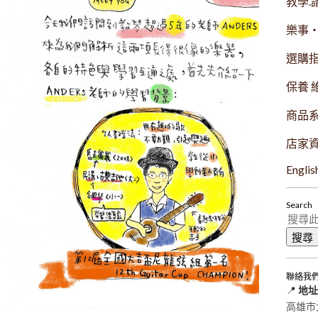
教學.
樂事
選購
保養 
商品
店家
Englis
Search
聯絡我
📍
地址
高雄市大