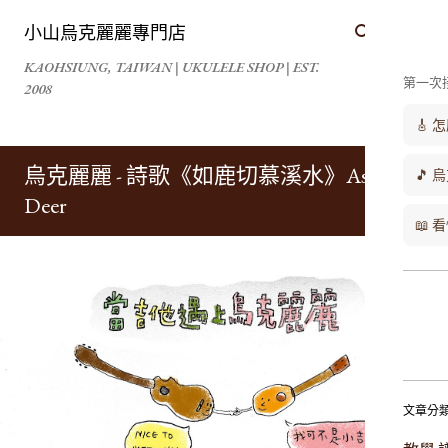
跳到主要內容
小山烏克麗麗專門店
KAOHSIUNG, TAIWAN | UKULELE SHOP | EST.
第一次
2008
🎸
烏克麗麗 - 詩歌《如鹿切慕溪水》As The
🎵 
Deer
📖
文章分