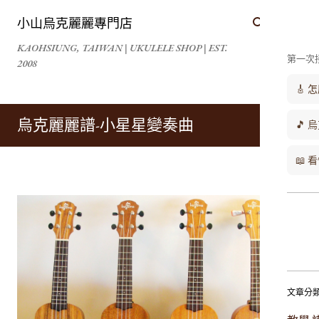
跳到主要內容
小山烏克麗麗專門店
KAOHSIUNG, TAIWAN | UKULELE SHOP | EST.
第一次
2008
🎸
烏克麗麗譜-小星星變奏曲
🎵 
📖
文章分