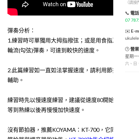
（請按
📞
電話
07 787
彈奏分析：
✉️
E-m
ukulel
1.練習時可單獨用大拇指撥弦；或是用食指及中指
🕒
營業
輪流(勾弦)彈奏，可達到較快的速度。
星期一～
六、日
2.此篇練習如一直如法掌握速度，請利用節拍器來
輔助。
練習時先以慢速度練習，建議從速度80開始練習，
等到熟練以後再慢慢加快速度。
沒有節拍器，推薦KOYAMA：KT-700，它同時有