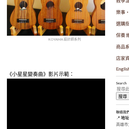
教學.
樂事
選購
保養 
KOYAMA 設計師系列
商品
店家
Englis
《小星星變奏曲》影片示範：
Search
聯絡我
📍
地址
高雄市大