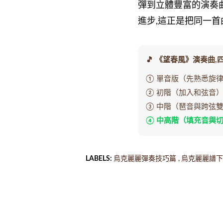
彈到立體豐富的演奏
進步,這正是把同一
🎵 《望春風》演奏曲,
① 單音版（先熟悉旋
② 初階（加入和弦音
③ 中階（琶音與跨弦
④ 中高階（填充音與
LABELS:
烏克麗麗彈奏技巧篇
烏克麗麗譜下