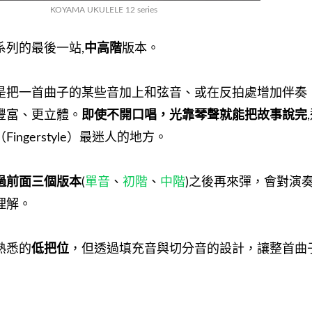
KOYAMA UKULELE 12 series
系列的最後一站,
中高階
版本。
是把一首曲子的某些音加上和弦音、或在反拍處增加伴奏
豐富、更立體。
即使不開口唱，光靠琴聲就能把故事說完
ngerstyle）最迷人的地方。
過前面三個版本
(
單音
、
初階
、
中階
)之後再來彈，會對演
理解。
熟悉的
低把位
，但透過填充音與切分音的設計，讓整首曲