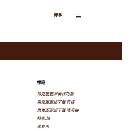
搜尋
標籤
烏克麗麗彈奏技巧篇
烏克麗麗譜下載 民謠
烏克麗麗譜下載 演奏曲
教學.譜
望春風