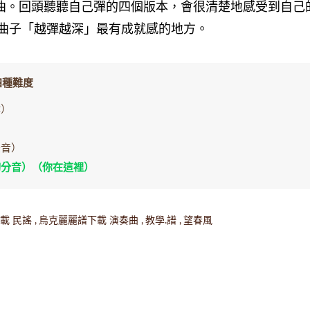
曲。回頭聽聽自己彈的四個版本，會很清楚地感受到自己
首曲子「越彈越深」最有成就感的地方。
四種難度
律）
）
雙音）
切分音）（你在這裡）
載 民謠
烏克麗麗譜下載 演奏曲
教學.譜
望春風