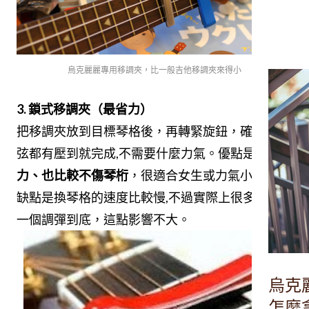
烏克麗麗專用移調夾，比一般吉他移調夾來得小
3. 鎖式移調夾（最省力）
把移調夾放到目標琴格後，再轉緊旋鈕，確認每根
弦都有壓到就完成,不需要什麼力氣。優點是
非常省
力、也比較不傷琴桁
，很適合女生或力氣小的人。
缺點是換琴格的速度比較慢,不過實際上很多歌都是
一個調彈到底，這點影響不大。
烏克
怎麼