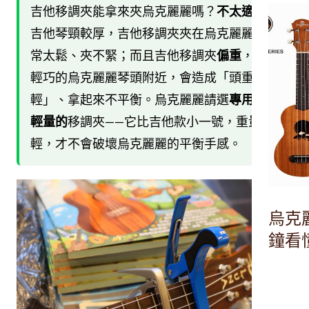
吉他移調夾能拿來夾烏克麗麗嗎？
不太適合。
吉他琴頸較厚，吉他移調夾夾在烏克麗麗上常
常太鬆、夾不緊；而且吉他移調夾
偏重
，夾在
輕巧的烏克麗麗琴頭附近，會造成「頭重腳
輕」、拿起來不平衡。烏克麗麗請選
專用的、
輕量的
移調夾——它比吉他款小一號，重量
輕，才不會破壞烏克麗麗的平衡手感。
烏克麗
鐘看