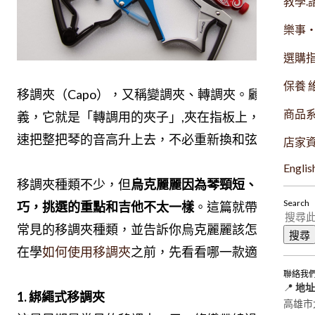
教學.
樂事
選購
保養 
移調夾（Capo），又稱變調夾、轉調夾。顧名思
商品
義，它就是「轉調用的夾子」,夾在指板上，就能快
速把整把琴的音高升上去，不必重新換和弦指法。
店家
Englis
移調夾種類不少，但
烏克麗麗因為琴頸短、又輕
Search
巧，挑選的重點和吉他不太一樣
。這篇就帶你認識
常見的移調夾種類，並告訴你烏克麗麗該怎麼選。
在學
如何使用移調夾
之前，先看看哪一款適合你。
聯絡我
📍
地址
1. 綁繩式移調夾
高雄市大