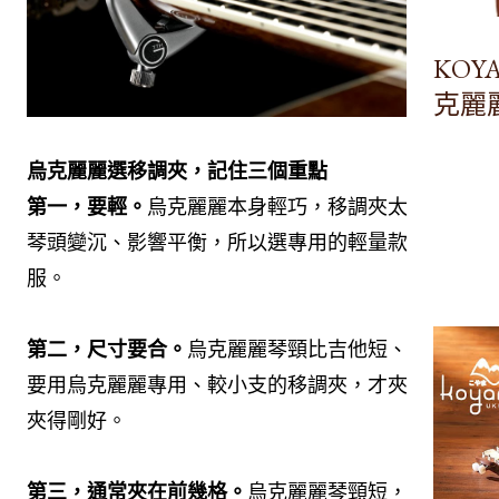
KOY
克麗
烏克麗麗選移調夾，記住三個重點
第一，要輕。
烏克麗麗本身輕巧，移調夾太重會讓
琴頭變沉、影響平衡，所以選專用的輕量款最舒
服。
第二，尺寸要合。
烏克麗麗琴頸比吉他短、也窄，
要用烏克麗麗專用、較小支的移調夾，才夾得穩、
夾得剛好。
第三，通常夾在前幾格。
烏克麗麗琴頸短，移調夾