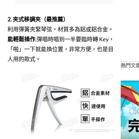
2. 夾式移調夾（最推薦）
利用彈簧夾緊琴弦，材質多為鋁或鋁合金。
單手就
能輕鬆操作
,彈唱時唱到一半要臨時轉 Key，一隻手
「啪」一下就能換位置，非常方便，也是目前最多
人用的款式。
熱門文