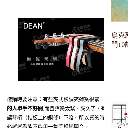
烏克
門1
選購時要注意：有些夾式移調夾彈簧很緊，
力氣小
的人單手不好開
;而且彈簧太緊、夾久了，有可能
讓琴桁（指板上的銅條）下陷。所以買的時候，務
必試試看能不能用一隻手輕鬆開合。