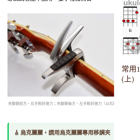
常用
(上)
夾腳朝前方，右手較好施力；夾腳朝後方，左手較好施力（以右撇子來說）
🎸 烏克麗麗，請用烏克麗麗專用移調夾