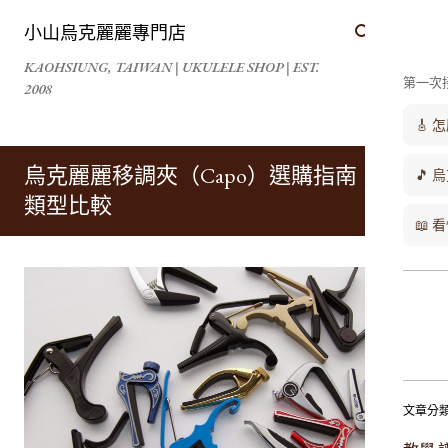
跳到主要內容
小山烏克麗麗專門店
KAOHSIUNG, TAIWAN | UKULELE SHOP | EST.
第一次
2008
🎸
烏克麗麗移調夾（Capo）選購指南：4 種
🎵 
類型比較
📖
文章分