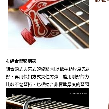
4. 綜合型移調夾
結合鎖式與夾式的優點:可以依琴頸厚度先調整
好，再用快扣方式夾住琴弦。能用剛好的力道夾，
比較不傷琴桁，也很適合非標準厚度的琴頸。