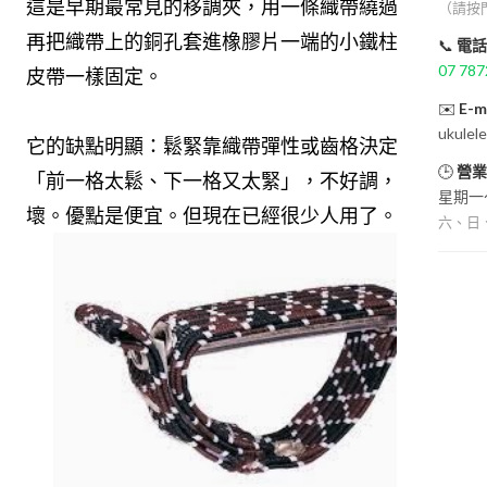
這是早期最常見的移調夾，用一條織帶繞過琴頸，
（請按
再把織帶上的銅孔套進橡膠片一端的小鐵柱，像扣
📞
電話
07 787
皮帶一樣固定。
✉️
E-m
ukulel
它的缺點明顯：鬆緊靠織帶彈性或齒格決定，常常
🕒
營業
「前一格太鬆、下一格又太緊」，不好調，也容易
星期一～
壞。優點是便宜。但現在已經很少人用了。
六、日