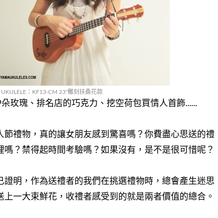
 UKULELE：KF13-CM 23"雕刻扶桑花款
朵玫瑰、排名店的巧克力、挖空荷包買情人首飾......
人節禮物，真的讓女朋友感到驚喜嗎？
你費盡心思送的禮
裡嗎？禁得起時間考驗嗎？如果沒有，是不是很可惜呢？
已證明，作為送禮者的我們在挑選禮物時，總會產生迷思
送上一大束鮮花，收禮者感受到的就是兩者價值的總合。