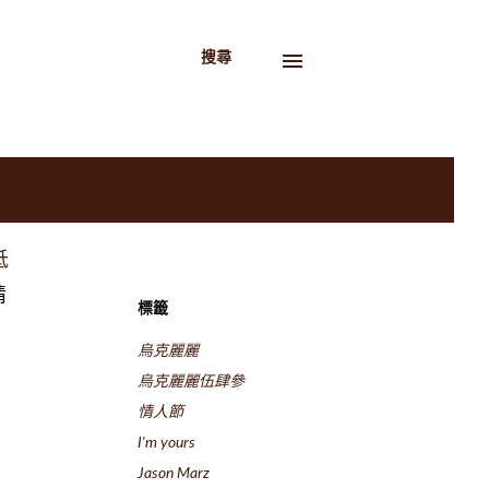
搜尋
抵
情
標籤
烏克麗麗
烏克麗麗伍肆參
情人節
I'm yours
Jason Marz