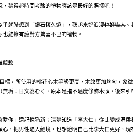
說，禁得起時間考驗的禮物應該是最好的選擇吧！
似乎就聯想到「鑽石恆久遠」，聽起來好浪漫
也好嚇人
。
你也能擁有讓對方驚喜不已的禮物。
推薦款
」為目標，所使用的桃花心木等級更高，木紋更加均勻，象
（無垢：日文為むく，原本是指不過度修飾木頭，後來引
會愛你」還記憶猶新；清楚知道「李大仁」從此變成溫柔
傾心，
把男性逼入絕境
，也想證明自己比李大仁更好，現