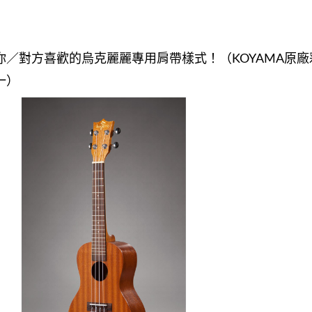
你／對方喜歡的烏克麗麗專用肩帶樣式！（KOYAMA原廠
一）