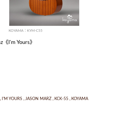
KOYAMA：KYM-C55
《I'm Yours》
I'M YOURS
JASON MARZ
KCK-55
KOYAMA