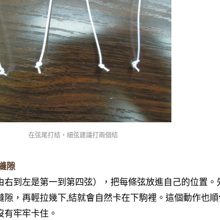
在弦尾打結，細弦建議打兩個結
縫隙
由右到左是第一到第四弦），把每條弦放進自己的位置。
縫隙，再輕拉幾下,結就會自然卡在下駒裡。這個動作也順
沒有牢牢卡住。