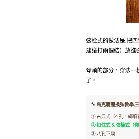
弦栓式的做法是:把四
建議打兩個結）放進
琴頭的部分，穿法一
了。
🔧 烏克麗麗換弦教學,
① 古典式（4 孔，綁
② 扣住式 & 弦栓式（
③ 八孔下駒