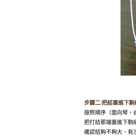
步驟二:把結塞進下駒
按照順序（面向琴，
把打結那端塞進下駒
確認結夠不夠大、有