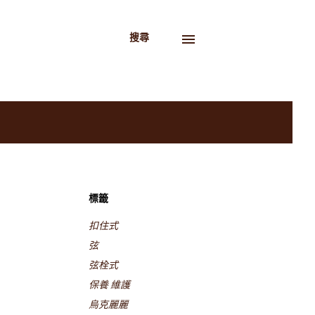
搜尋
標籤
扣住式
弦
弦栓式
保養 維護
烏克麗麗