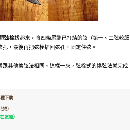
顆
弦栓
拔起來，將四條尾端已打結的弦（第一、二弦較細
弦孔，最後再把弦栓插回弦孔，固定住弦。
樣跟其他換弦法相同。這樣一來，弦栓式的換弦法就完成
三種下駒
麻花捲）
你在這裡）