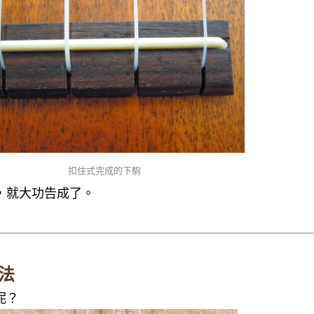
扣住式完成的下駒
，就大功告成了。
法
呢？