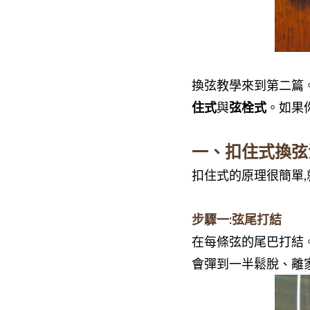
換弦教學來到第二篇
住式
與
弦栓式
。如果
一、扣住式換弦
扣住式的原理很簡單
步驟一:弦尾打結
在每條弦的尾巴打結
會彈到一半鬆脫、離