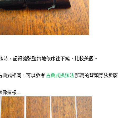
繞弦時，記得讓弦整齊地依序往下繞，比較美觀。
古典式相同，可以參考
古典式換弦法
那篇的琴頭穿弦步驟
該像這樣：