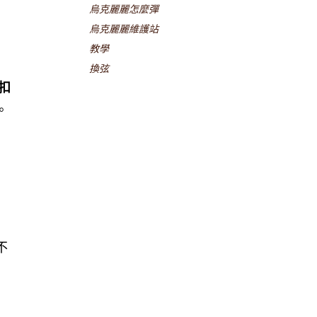
烏克麗麗怎麼彈
烏克麗麗維護站
教學
換弦
扣
。
不