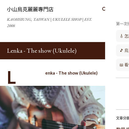
跳到主要內容
小山烏克麗麗專門店
KAOHSIUNG, TAIWAN | UKULELE SHOP | EST.
第一次
2008
🎸
Lenka - The show (Ukulele)
🎵 
📖
L
enka - The show (Ukulele)
文章分