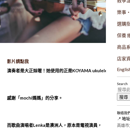
教學.
樂事
選購
保養 
商品
店家
影片請點我
Englis
演奏者是大正妹喔！
她使用的正是KOYAMA ukulele ！
Search
感謝「mochi媽媽」的分享。
聯絡我
📍
地址
而歌曲演唱者Lenka是澳洲人，原本是電視演員，
高雄市大