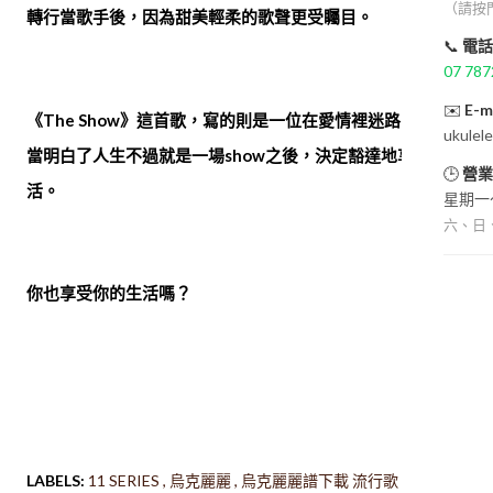
（請按
轉行當歌手後，因為甜美輕柔的歌聲更受矚目。
📞
電話
07 787
✉️
E-m
《The Show》這首歌，寫的則是一位在愛情裡迷路的女孩，
ukulel
當明白了人生不過就是一場show之後，決定豁達地享受生
🕒
營業
活。
星期一～
六、日
你也享受你的生活嗎？
LABELS:
11 SERIES
烏克麗麗
烏克麗麗譜下載 流行歌