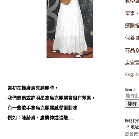
教學.
樂事
選購
保養 
商品
店家
Englis
當初在推廣烏克麗麗時，
Search
我們想過或許明星拿烏克麗麗會很有幫助，
有一些歌手拿烏克麗麗感覺很對味
例如：陳綺貞、盧廣仲或張懸…...
聯絡我
📍
地址
高雄市大