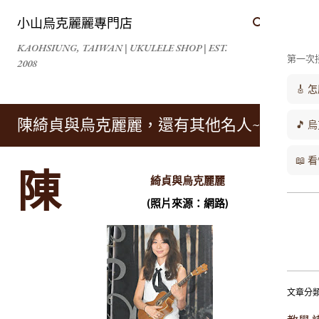
跳到主要內容
小山烏克麗麗專門店
KAOHSIUNG, TAIWAN | UKULELE SHOP | EST.
第一次
2008
🎸
陳綺貞與烏克麗麗，還有其他名人~
🎵 
📖
陳
綺貞與烏克麗麗
(照片來源：網路)
文章分