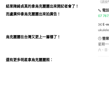
（請按
結果陳綺貞真的拿烏克麗麗出來開記者會了！
📞
電話
而盧廣仲拿烏克麗麗出來拍廣告！
07 787
✉️
E-m
ukulel
烏克麗麗在台灣又更上一層樓了！
🕒
營業
星期一～
六、日
還有更多明星拿烏克麗麗照：