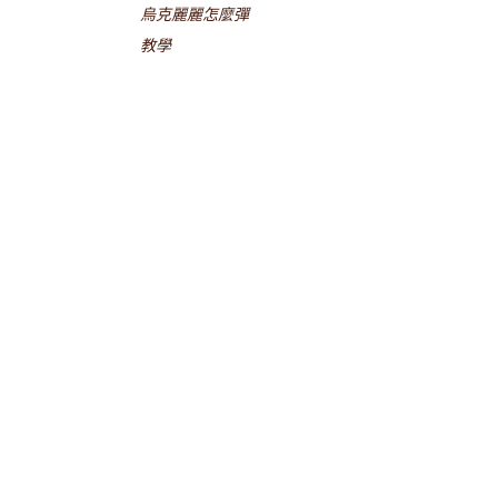
烏克麗麗怎麼彈
教學