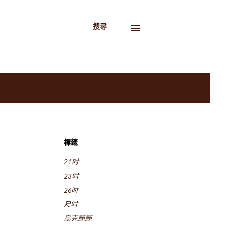
搜尋
標籤
21吋
23吋
26吋
尺吋
烏克麗麗