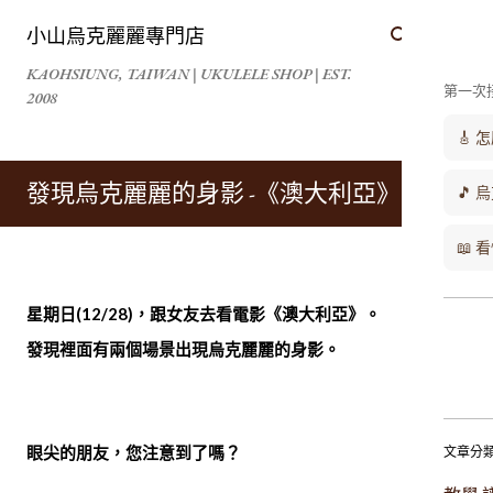
跳到主要內容
小山烏克麗麗專門店
KAOHSIUNG, TAIWAN | UKULELE SHOP | EST.
第一次
2008
🎸
發現烏克麗麗的身影 -《澳大利亞》(一)
🎵 
📖
星期日(12/28)，跟女友去看電影《澳大利亞》。
發現裡面有兩個場景出現烏克麗麗的身影。
眼尖的朋友，您注意到了嗎？
文章分