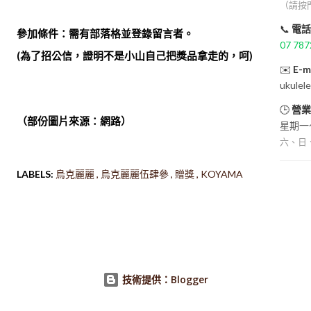
（請按
📞
電話
參加條件：需有部落格並登錄留言者。
07 787
(為了招公信，證明不是小山自己把獎品拿走的，呵)
✉️
E-m
ukulel
🕒
營業
（部份圖片來源：網路）
星期一～
六、日
LABELS:
烏克麗麗
烏克麗麗伍肆參
贈獎
KOYAMA
技術提供：Blogger