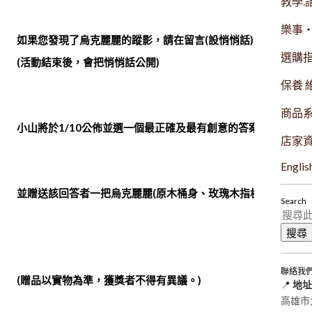
教學.
樂事
如果您發現了烏克麗麗的蹤影，請在留言(設悄悄話)回答。
選購
(活動結束後，會把悄悄話公開)
保養 
商品
小山將於1/10公佈並選一個最正確及最有創意的答案
店家
Englis
並贈送該回答者一把烏克麗麗(原木桶身、玫瑰木指板)。
Search
聯絡我
(贈品以實物為準，獲獎者不得有異議。)
📍
地址
高雄市大