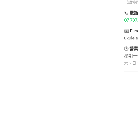
（請按
📞
電話
07 787
✉️
E-m
ukulel
🕒
營業
星期一～
六、日