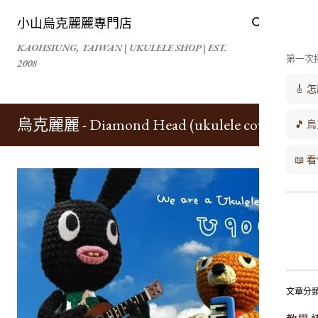
跳到主要內容
小山烏克麗麗專門店
KAOHSIUNG, TAIWAN | UKULELE SHOP | EST.
第一次
2008
🎸
烏克麗麗 - Diamond Head (ukulele cover)
🎵 
📖
文章分