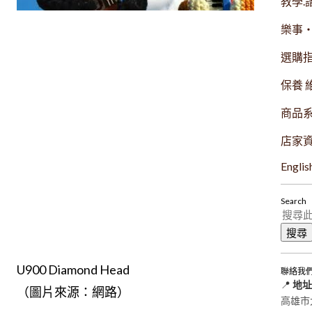
教學.
樂事
選購
保養 
商品
店家
Englis
Search
U900 Diamond Head
聯絡我
📍
地址
（圖片來源：網路）
高雄市大