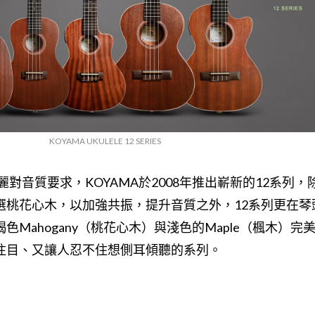
KOYAMA UKULELE 12 SERIES
麗對音質要求，KOYAMA於2008年推出嶄新的12系列，
選桃花心木，以加強共振，提升音質之外，12系列更在琴
色Mahogany（桃花心木）與淺色的Maple（楓木）完
注目、又讓人忍不住想側耳傾聽的系列。