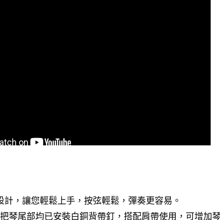
設計，讓您輕鬆上手，按弦輕鬆，彈奏更容易。
列每一把琴尾部均已安裝白銅背帶釘，搭配肩帶使用，可增加