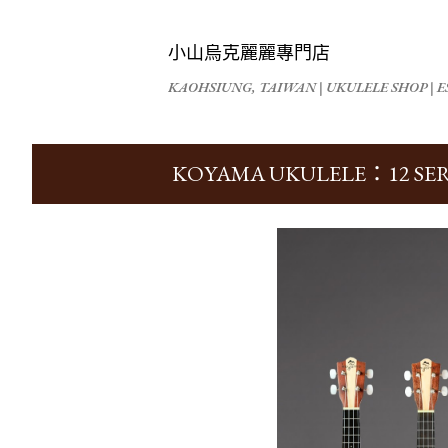
小山烏克麗麗專門店
KAOHSIUNG, TAIWAN | UKULELE SHOP | ES
KOYAMA UKULELE：12 S