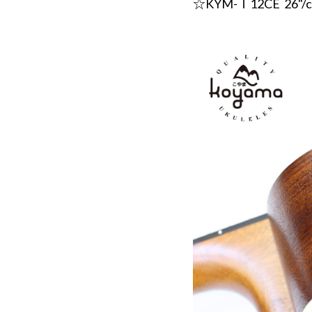
☆KYM-Ｔ12CE 26"/c